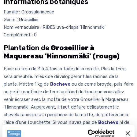
Informations botaniques
Famille : Grossulariaceae
Genre : Groseillier
Nom vernaculaire : RIBES uva-crispa 'Hinnonmäki'
Complément : 0
Plantation de
Groseillier à
Maquereau 'Hinnonmäki' (rouge)
Faire un trou de 3 à 4 fois la taille de la motte. Plus la terre
sera ameublie, mieux se développeront les racines de la
plante. Mettre 1 kg de
Bochevo
ou de corne broyée, puis faire
un petit monticule de terre au fond du trou que vous allez
venir écraser avec la motte de votre Groseillier à Maquereau
'Hinnonmäki'. Auparavant, il faut défaire délicatement le
chevelu racinaire à la périphérie de la motte, de préférence à
l'aide d'une fourchette. Si vous n’avez pas de
Bochevo
ni de
corne broyée, vous pouvez faire un mélange d’1/3 de