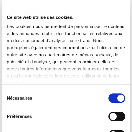
VIVIMUS
pour 2/3 de votre terre, tout ceci bien mélangé et
ensuite remplir le trou avec ce mélange sans trop tasser. Si le
temps est sec, apporter un seau d'eau. Paillez avec 4 à 6 cm
Ce site web utilise des cookies.
de
copeaux de bois
ou de paille (
miscanthus
ou
chanvre
)
Les cookies nous permettent de personnaliser le contenu
afin de garder l'humidité, enrichir et équilibrer votre sol.
et les annonces, d'offrir des fonctionnalités relatives aux
médias sociaux et d'analyser notre trafic. Nous
Entretien de
Groseillier à Maquereau
partageons également des informations sur l'utilisation de
'Hinnonmäki' (rouge)
notre site avec nos partenaires de médias sociaux, de
Si vous souhaitez densifier la plante, épointez les pousses de
publicité et d'analyse, qui peuvent combiner celles-ci
l'année durant l'hiver. Les tiges développeront des branches
avec d'autres informations que vous leur avez fournies
secondaires en plus grand nombre. Faire un suivi en arrosage
ou qu'ils ont collectées lors de votre utilisation de leurs
toute la première année de plantation par temps sec. (un seau
services.
de 2 ou 3 l/semaine)
Sélection
Nécessaires
du
Type de sol de
Groseillier à
consentement
Maquereau 'Hinnonmäki' (rouge)
Préférences
tout type de sol.