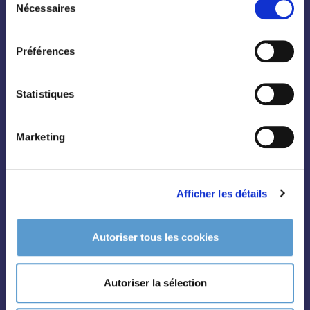
Nécessaires
du
Toutes les plantes
consentement
Arbres
Préférences
Arbustes
Palmiers
Statistiques
Bambous
Fruitiers
Marketing
Hortensias
Rosiers
Afficher les détails
Autoriser tous les cookies
Autoriser la sélection
Conifères
Grimpantes