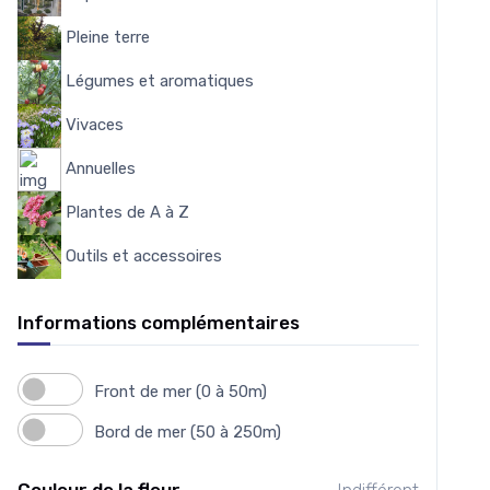
Pleine terre
103
Légumes et aromatiques
175
Vivaces
4559
Annuelles
7
Plantes de A à Z
3950
Outils et accessoires
151
Informations complémentaires
Front de mer (0 à 50m)
Bord de mer (50 à 250m)
Couleur de la fleur
Indifférent