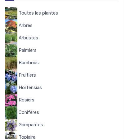
Toutes les plantes
8144
Arbres
338
Arbustes
1644
Palmiers
58
Bambous
53
Fruitiers
348
Hortensias
284
Rosiers
322
Conifères
102
Grimpantes
162
Topiaire
15