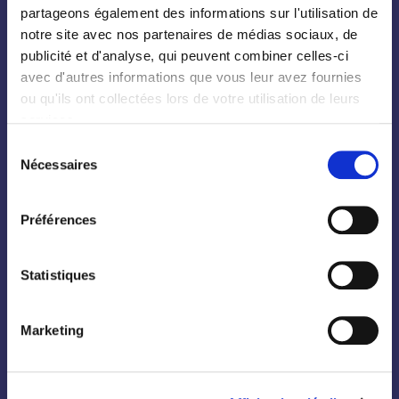
partageons également des informations sur l'utilisation de
Palmiers
notre site avec nos partenaires de médias sociaux, de
Bambous
publicité et d'analyse, qui peuvent combiner celles-ci
avec d'autres informations que vous leur avez fournies
Fruitiers
ou qu'ils ont collectées lors de votre utilisation de leurs
Hortensias
services.
Rosiers
Sélection
Nécessaires
du
consentement
Préférences
Conifères
Statistiques
Grimpantes
Marketing
Topiaire
Pleine terre
Légumes et aromatiques