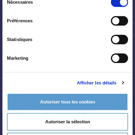
Nécessaires
du
Toutes les plantes
consentement
Arbres
Préférences
Arbustes
Palmiers
Statistiques
Bambous
Fruitiers
Marketing
Hortensias
Rosiers
Afficher les détails
Autoriser tous les cookies
Conifères
Autoriser la sélection
Grimpantes