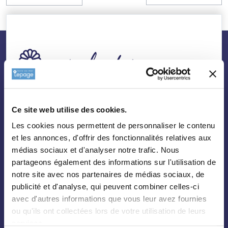
nos plantes
Toutes les plantes
Ce site web utilise des cookies.
Arbres
Les cookies nous permettent de personnaliser le contenu
Arbustes
et les annonces, d'offrir des fonctionnalités relatives aux
Palmiers
médias sociaux et d'analyser notre trafic. Nous
partageons également des informations sur l'utilisation de
Bambous
notre site avec nos partenaires de médias sociaux, de
Fruitiers
publicité et d'analyse, qui peuvent combiner celles-ci
Hortensias
avec d'autres informations que vous leur avez fournies
ou qu'ils ont collectées lors de votre utilisation de leurs
Rosiers
services.