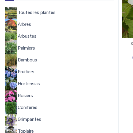
Toutes les plantes
8144
Arbres
338
Arbustes
1644
Palmiers
58
Bambous
53
Fruitiers
348
Hortensias
284
Rosiers
322
Conifères
102
Grimpantes
162
Topiaire
15