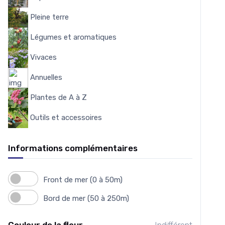
Pleine terre
103
Légumes et aromatiques
175
Vivaces
4559
Annuelles
7
Plantes de A à Z
3950
Outils et accessoires
151
Informations complémentaires
Front de mer (0 à 50m)
Bord de mer (50 à 250m)
Couleur de la fleur
Indifférent