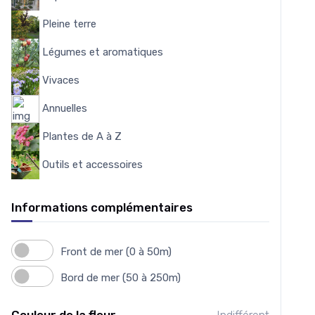
Pleine terre
103
Légumes et aromatiques
175
Vivaces
4559
Annuelles
7
Plantes de A à Z
3950
Outils et accessoires
151
Informations complémentaires
Front de mer (0 à 50m)
Bord de mer (50 à 250m)
Couleur de la fleur
Indifférent