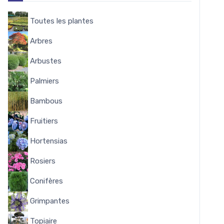
Toutes les plantes
8144
Arbres
338
Arbustes
1644
Palmiers
58
Bambous
53
Fruitiers
348
Hortensias
284
Rosiers
322
Conifères
102
Grimpantes
162
Topiaire
15