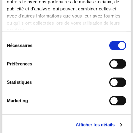
notre site avec nos partenaires de médias sociaux, de
publicité et d'analyse, qui peuvent combiner celles-ci
avec d'autres informations que vous leur avez fournies
ou qu'ils ont collectées lors de votre utilisation de leurs
EUPHORBIA cyparissias
EUPHORBIA martinii
services.
'Clarice Howard'
'Walberton's Ruby
Glow'
Sélection
5,70 €
Nécessaires
du
5,70 €
consentement
Préférences
Statistiques
Marketing
EUPHORBIA stygiana
Afficher les détails
à partir de 5,70 €