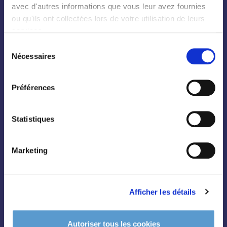
avec d'autres informations que vous leur avez fournies
ou qu'ils ont collectées lors de votre utilisation de leurs
Toutes les plantes
services.
Arbres
Sélection
Arbustes
Nécessaires
du
Palmiers
consentement
Bambous
Préférences
Fruitiers
Statistiques
Hortensias
Rosiers
Marketing
Afficher les détails
Conifères
Autoriser tous les cookies