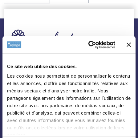
nos plantes
Toutes les plantes
Ce site web utilise des cookies.
Arbres
Les cookies nous permettent de personnaliser le contenu
Arbustes
et les annonces, d'offrir des fonctionnalités relatives aux
Palmiers
médias sociaux et d'analyser notre trafic. Nous
partageons également des informations sur l'utilisation de
Bambous
notre site avec nos partenaires de médias sociaux, de
Fruitiers
publicité et d'analyse, qui peuvent combiner celles-ci
Hortensias
avec d'autres informations que vous leur avez fournies
ou qu'ils ont collectées lors de votre utilisation de leurs
Rosiers
services.