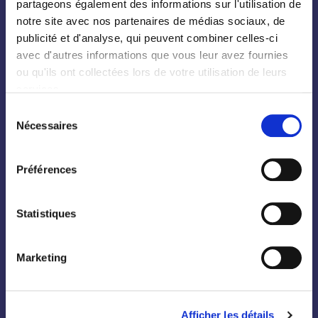
partageons également des informations sur l'utilisation de
Palmiers
notre site avec nos partenaires de médias sociaux, de
Bambous
publicité et d'analyse, qui peuvent combiner celles-ci
Fruitiers
avec d'autres informations que vous leur avez fournies
ou qu'ils ont collectées lors de votre utilisation de leurs
Hortensias
services.
Rosiers
Sélection
Nécessaires
du
consentement
Préférences
Conifères
Statistiques
Grimpantes
Topiaire
Marketing
Pleine terre
Légumes et aromatiques
Afficher les détails