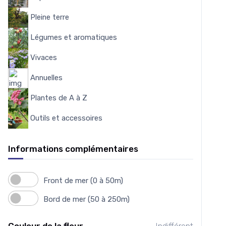
Pleine terre
103
Légumes et aromatiques
175
Vivaces
4559
Annuelles
7
Plantes de A à Z
3950
Outils et accessoires
151
Informations complémentaires
Front de mer (0 à 50m)
Bord de mer (50 à 250m)
Couleur de la fleur
Indifférent