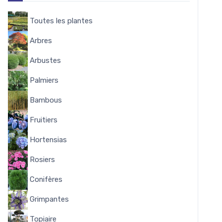
Toutes les plantes
8144
Arbres
338
Arbustes
1644
Palmiers
58
Bambous
53
Fruitiers
348
Hortensias
284
Rosiers
322
Conifères
102
Grimpantes
162
Topiaire
15