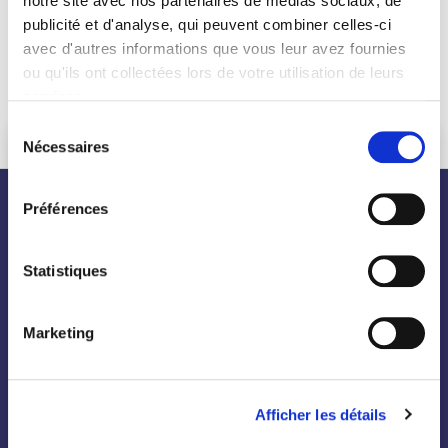
notre site avec nos partenaires de médias sociaux, de
publicité et d'analyse, qui peuvent combiner celles-ci
avec d'autres informations que vous leur avez fournies
ou qu'ils ont collectées lors de votre utilisation de leurs
services.
Sélection
Nécessaires
du
consentement
Préférences
nos plantes
Statistiques
Toutes les plantes
Arbres
Marketing
Arbustes
Palmiers
Afficher les détails
Bambous