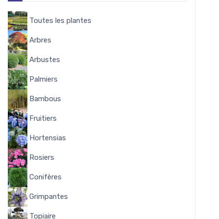
Toutes les plantes
8144
Arbres
338
Arbustes
1644
Palmiers
58
Bambous
53
Fruitiers
348
Hortensias
284
Rosiers
322
Conifères
102
Grimpantes
162
Topiaire
15