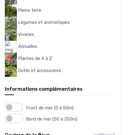
Pleine terre
103
Légumes et aromatiques
175
Vivaces
4559
Annuelles
7
Plantes de A à Z
3950
Outils et accessoires
151
Informations complémentaires
Front de mer (0 à 50m)
Bord de mer (50 à 250m)
Couleur de la fleur
Indifférent