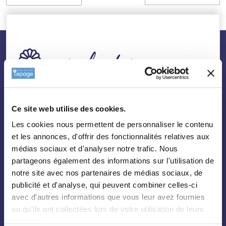
nos plantes
Toutes les plantes
Ce site web utilise des cookies.
Arbres
Les cookies nous permettent de personnaliser le contenu
Arbustes
et les annonces, d'offrir des fonctionnalités relatives aux
Palmiers
médias sociaux et d'analyser notre trafic. Nous
partageons également des informations sur l'utilisation de
Bambous
notre site avec nos partenaires de médias sociaux, de
Fruitiers
publicité et d'analyse, qui peuvent combiner celles-ci
Hortensias
avec d'autres informations que vous leur avez fournies
ou qu'ils ont collectées lors de votre utilisation de leurs
Rosiers
services.