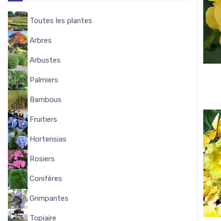
Toutes les plantes
8144
Arbres
338
Arbustes
1644
Palmiers
58
Bambous
53
Fruitiers
348
Hortensias
284
Rosiers
322
Conifères
102
Grimpantes
162
Topiaire
15