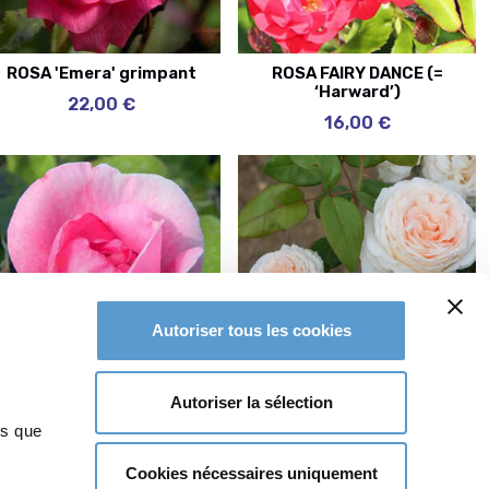
ROSA 'Emera' grimpant
ROSA FAIRY DANCE (=
‘Harward’)
22,00 €
16,00 €
Autoriser tous les cookies
Autoriser la sélection
ROSA 'Gertrud Jekyll'®
ROSA 'Gruaud La Rose'®
ns que
16,00 €
16,00 €
Cookies nécessaires uniquement