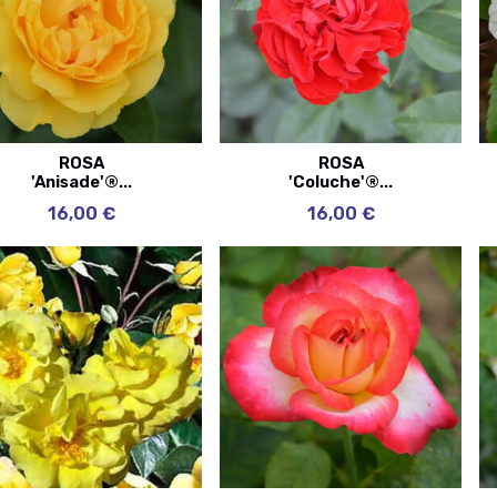
ROSA
ROSA
'Anisade'®...
'Coluche'®...
16,00 €
16,00 €