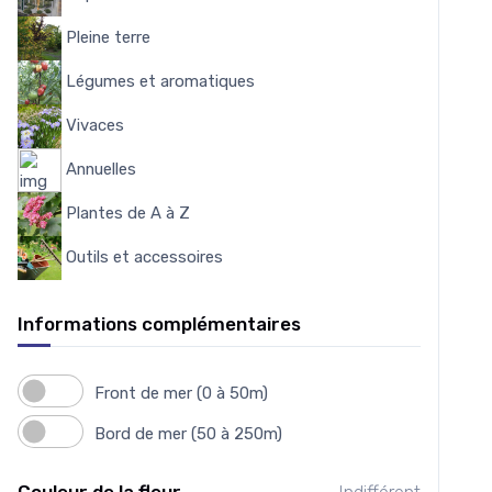
Pleine terre
103
Légumes et aromatiques
175
Vivaces
4559
Annuelles
7
Plantes de A à Z
3950
Outils et accessoires
151
Informations complémentaires
Front de mer (0 à 50m)
Bord de mer (50 à 250m)
Couleur de la fleur
Indifférent