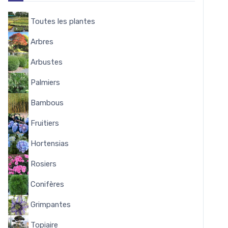
Toutes les plantes
8144
Arbres
338
Arbustes
1644
Palmiers
58
Bambous
53
Fruitiers
348
Hortensias
284
Rosiers
322
Conifères
102
Grimpantes
162
Topiaire
15