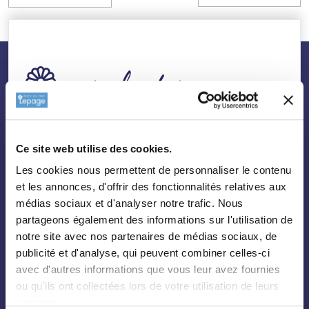
nos plantes
Toutes les plantes
Ce site web utilise des cookies.
Arbres
Les cookies nous permettent de personnaliser le contenu
Arbustes
et les annonces, d'offrir des fonctionnalités relatives aux
Palmiers
médias sociaux et d'analyser notre trafic. Nous
partageons également des informations sur l'utilisation de
Bambous
notre site avec nos partenaires de médias sociaux, de
Fruitiers
publicité et d'analyse, qui peuvent combiner celles-ci
Hortensias
avec d'autres informations que vous leur avez fournies
ou qu'ils ont collectées lors de votre utilisation de leurs
Rosiers
services.