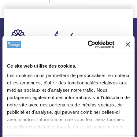
nos plantes
Toutes les plantes
Ce site web utilise des cookies.
Arbres
Les cookies nous permettent de personnaliser le contenu
Arbustes
et les annonces, d'offrir des fonctionnalités relatives aux
Palmiers
médias sociaux et d'analyser notre trafic. Nous
partageons également des informations sur l'utilisation de
Bambous
notre site avec nos partenaires de médias sociaux, de
Fruitiers
publicité et d'analyse, qui peuvent combiner celles-ci
Hortensias
avec d'autres informations que vous leur avez fournies
ou qu'ils ont collectées lors de votre utilisation de leurs
Rosiers
services.