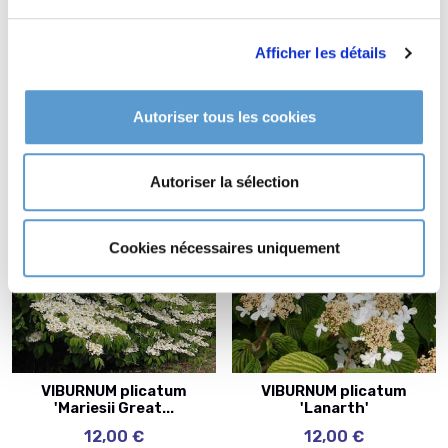
Afficher les détails
VIBURNUM opulus
VIBURNUM opulus
'Roseum'
Autoriser tous les cookies
10,00 €
10,00 €
Autoriser la sélection
Cookies nécessaires uniquement
VIBURNUM plicatum
VIBURNUM plicatum
'Mariesii Great...
'Lanarth'
12,00 €
12,00 €