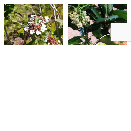
VIBURNUM sargentii
VIBURNUM suspensum
'Onondaga'
10,00 €
12,00 €