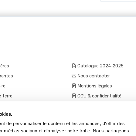
fères
Catalogue 2024-2025
pantes
Nous contacter
ire
Mentions légales
e terre
CGU & confidentialité
mes et aromatiques
Conditions générales de ven
okies.
ces
Conditions VPC - expéditio
t de personnaliser le contenu et les annonces, d'offrir des
s et accessoires
aux médias sociaux et d'analyser notre trafic. Nous partageons