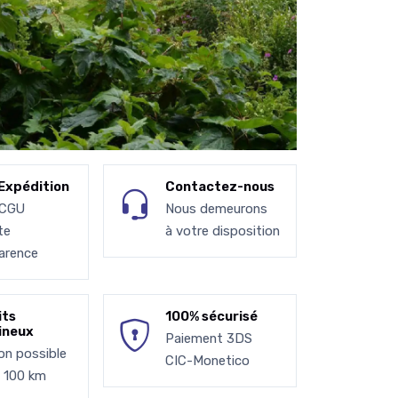
Expédition
Contactez-nous
 CGU
Nous demeurons
te
à votre disposition
arence
its
100% sécurisé
ineux
Paiement 3DS
son possible
CIC-Monetico
à 100 km