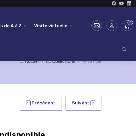
s de A à Z
Visite virtuelle
Accueil
Collections
Article
Précédent
Suivant
ndisponible