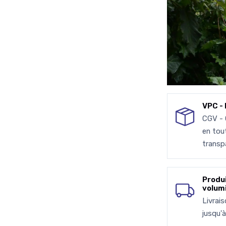
VPC - 
CGV -
en tou
transp
Produ
volum
Livrai
jusqu'