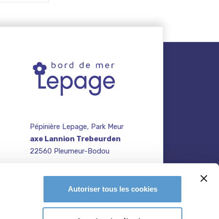
Pépinière Lepage, Park Meur
axe Lannion Trebeurden
22560 Pleumeur-Bodou
contact@pepiniere-
te
bretagne.fr
n
Autoriser tous les cookies
02 96 47 27 64