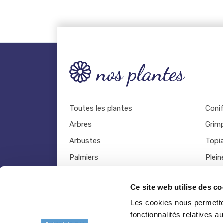
nos plantes
Toutes les plantes
Coni
Arbres
Grim
Arbustes
Topia
Palmiers
Plein
Bambous
Légu
Ce site web utilise des co
Fruitiers
Viva
Les cookies nous permetten
Hortensias
Outil
fonctionnalités relatives 
Rosiers