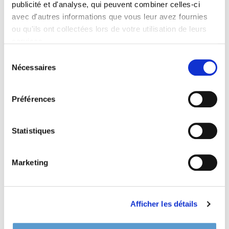
Informations complémentaires
publicité et d'analyse, qui peuvent combiner celles-ci
avec d'autres informations que vous leur avez fournies
ou qu'ils ont collectées lors de votre utilisation de leurs
services.
Sélection
Nécessaires
du
consentement
Préférences
Statistiques
Marketing
Afficher les détails