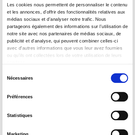
Les cookies nous permettent de personnaliser le contenu
Forme rapidement des touffes très épaisses. Très longue
et les annonces, d'offrir des fonctionnalités relatives aux
floraison rose fuchsia, de plus en plus abondante chaque
médias sociaux et d'analyser notre trafic. Nous
année.
partageons également des informations sur l'utilisation de
notre site avec nos partenaires de médias sociaux, de
Entretien de
ALSTROEMERIA 'Arthur'
publicité et d'analyse, qui peuvent combiner celles-ci
Sol sain et bien drainé en hiver. Massif.
avec d'autres informations que vous leur avez fournies
ou qu'ils ont collectées lors de votre utilisation de leurs
Type de sol de
ALSTROEMERIA
services.
'Arthur'
Sélection
Nécessaires
tout type de sol drainé.
du
ALSTROEMERIA 'Arthur' supporte le climat maritime.
consentement
ALSTROEMERIA 'Arthur' supporte le vent.
Préférences
Statistiques
Marketing