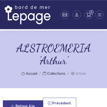
Skip to main content
ALSTROEMERIA
'Arthur'
Accueil
Collections
Article
Précédent
Retour à la