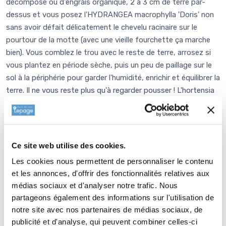
décomposé ou d'engrais organique, 2 à 3 cm de terre par-
dessus et vous posez l'HYDRANGEA macrophylla 'Doris' non
sans avoir défait délicatement le chevelu racinaire sur le
pourtour de la motte (avec une vieille fourchette ça marche
bien). Vous comblez le trou avec le reste de terre, arrosez si
vous plantez en période sèche, puis un peu de paillage sur le
sol à la périphérie pour garder l'humidité, enrichir et équilibrer la
terre. Il ne vous reste plus qu'à regarder pousser ! L'hortensia
est une plante naturellement de terrain acide et les couleurs
des fleurs seront respectées dans ces conditions pour une
acidité moyenne. En revanche, si vous plantez en terrain
neutre ou calcaire, pour obtenir les mêmes couleurs, il vous
Ce site web utilise des cookies.
faudra à la plantation faire des apports de
terre de bruyère
Les cookies nous permettent de personnaliser le contenu
ou de tourbe mélangées à votre terre pour moitié. Et ensuite
et les annonces, d'offrir des fonctionnalités relatives aux
de temps à autre, rajouter du sulfate d'alumine.
médias sociaux et d'analyser notre trafic. Nous
Entretien de
HYDRANGEA
partageons également des informations sur l'utilisation de
notre site avec nos partenaires de médias sociaux, de
macrophylla 'Doris'
publicité et d'analyse, qui peuvent combiner celles-ci