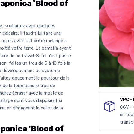
aponica 'Blood of
ous souhaitez avoir quelques
calcaire, il faudra lui faire une
 après avoir fait votre mélange à
oitié votre terre. Le camellia ayant
re de ce travail. Si tel n'est pas le
on, faites un trou de 5 à 10 fois la
er le développement du système
éfaites doucement le pourtour de la
 de la terre dans le trou de
endrez écraser avec la motte de
VPC - 
paillage dont vous disposez ( si
CGV -
se en dégageant le collet de la
en tou
transp
ponica 'Blood of