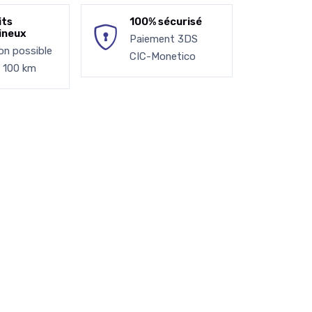
its
100% sécurisé
ineux
Paiement 3DS
son possible
CIC-Monetico
à 100 km