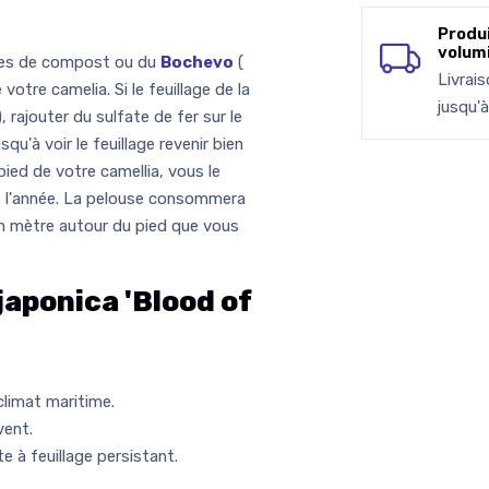
Produ
volum
tées de compost ou du
Bochevo
(
Livrai
votre camelia. Si le feuillage de la
jusqu'
, rajouter du sulfate de fer sur le
u'à voir le feuillage revenir bien
 pied de votre camellia, vous le
de l'année. La pelouse consommera
un mètre autour du pied que vous
aponica 'Blood of
climat maritime.
vent.
 à feuillage persistant.