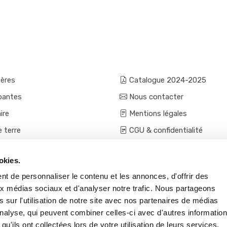
fères
Catalogue 2024-2025
pantes
Nous contacter
ire
Mentions légales
e terre
CGU & confidentialité
mes et aromatiques
Conditions générales de ven
okies.
ces
Conditions VPC - expéditio
t de personnaliser le contenu et les annonces, d'offrir des
s et accessoires
aux médias sociaux et d'analyser notre trafic. Nous partageons
 sur l'utilisation de notre site avec nos partenaires de médias
'analyse, qui peuvent combiner celles-ci avec d'autres informatio
qu'ils ont collectées lors de votre utilisation de leurs services.