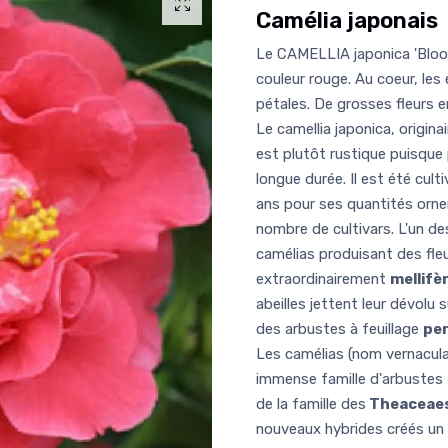
Camélia japonais
Le CAMELLIA japonica 'Blood
couleur rouge. Au coeur, le
pétales. De grosses fleurs e
Le camellia japonica, origina
est plutôt rustique puisque
longue durée. Il est été cu
ans pour ses quantités orn
nombre de cultivars. L'un d
camélias produisant des fleu
extraordinairement
mellifèr
abeilles jettent leur dévolu s
des arbustes à feuillage
per
Les camélias (nom vernacula
immense famille d'arbustes
de la famille des
Theaceae
nouveaux hybrides créés un p