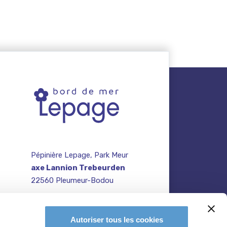
Pépinière Lepage, Park Meur
axe Lannion Trebeurden
22560 Pleumeur-Bodou
contact@pepiniere-
te
bretagne.fr
n
Autoriser tous les cookies