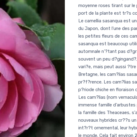
moyenne roses tirant sur le
port de la plante est tr?s 
Le camellia sasanqua est une
du Japon, dont l'une des part
les petites fleurs de ces c
sasanqua est beaucoup utilis
automnale n'?tant pas d?gra
souvent un peu d?gingand?, 
vari?e, mais peut aussi ?tre ?
Bretagne, les cam?lias sasa
pr?f?rence. Les cam?lias sa
p?riode chiche en floraison
Les cam?lias (nom vernacula
immense famille d'arbustes 
la famille des Theaceaes, s
nouveaux hybrides cr??s un p
int?r?t ornemental, leur hyb
le monde. Cela fait environ 2