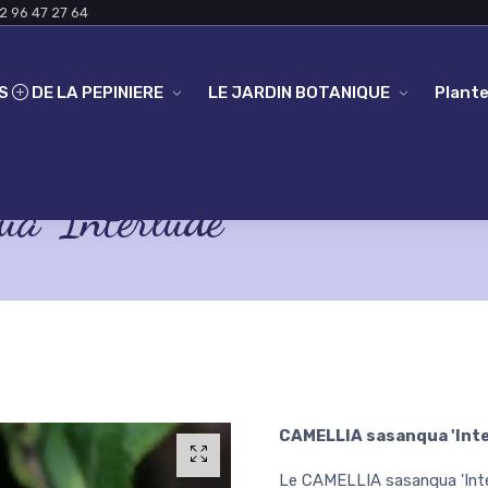
2 96 47 27 64
ES
DE LA PEPINIERE
LE JARDIN BOTANIQUE
Plante
 'Interlude'
CAMELLIA sasanqua 'Inte
Le CAMELLIA sasanqua 'Interl