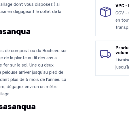
paillage dont vous disposez ( si
VPC - 
use en dégageant le collet de la
CGV -
en tou
transp
asanqua
Produ
tées de compost ou du Bochevo sur
volum
ge de la plante au fil des ans a
Livrai
e fer sur le sol. Une ou deux
jusqu'
 pelouse arriver jusqu'au pied de
ndant plus de 6 mois de l'année. La
re, dégagez environ un mètre
llage.
sasanqua