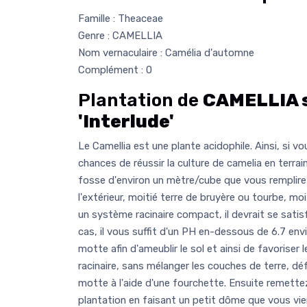
Famille : Theaceae
Genre : CAMELLIA
Nom vernaculaire : Camélia d'automne
Complément : 0
Plantation de
CAMELLIA 
'Interlude'
Le Camellia est une plante acidophile. Ainsi, si v
chances de réussir la culture de camelia en terrain c
fosse d'environ un mètre/cube que vous remplirez
l'extérieur, moitié terre de bruyère ou tourbe, moi
un système racinaire compact, il devrait se satisfai
cas, il vous suffit d'un PH en-dessous de 6.7 envir
motte afin d'ameublir le sol et ainsi de favoris
racinaire, sans mélanger les couches de terre, d
motte à l'aide d'une fourchette. Ensuite remettez
plantation en faisant un petit dôme que vous vi