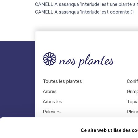
CAMELLIA sasanqua 'Interlude' est une plante à f
CAMELLIA sasanqua 'Interlude' est odorante (
).
nos plantes
Toutes les plantes
Coni
Arbres
Grim
Arbustes
Topia
Palmiers
Plein
Bambous
Légu
Ce site web utilise des co
Fruitiers
Viva