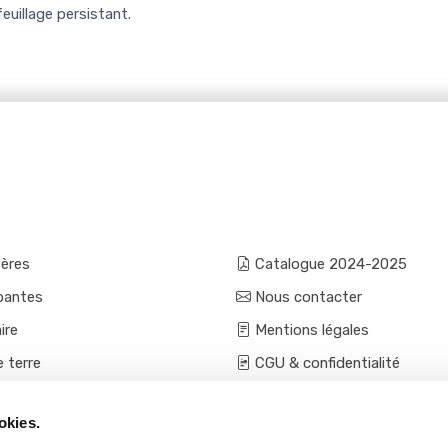
euillage persistant.
fères
Catalogue 2024-2025
pantes
Nous contacter
ire
Mentions légales
e terre
CGU & confidentialité
mes et aromatiques
Conditions générales de ven
okies.
ces
Conditions VPC - expéditio