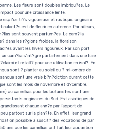
 parme. Les fleurs sont doubles imbriqu?es. Le
compact pour une croissance lente.
 esp?ce tr?s vigoureuse et rustique, originaire
icularit?s est de fleurir en automne. Par ailleurs,
am?lias sont souvent parfum?es. Le cam?lia
? dans les r?gions froides, la floraison
d?es avant les hivers rigoureux. Par son port
ce cam?lia s'int?gre parfaitement dans une haie
clairci et retaill? pour une utilisation en isol?. En
nqua sont ? planter au soleil ou ? mi-ombre de
sanqua sont une vraie b?n?diction durant cette
 que sont les mois de novembre et d?cembre.
ire) ou camellias pour les botanistes sont une
persistants originaires du Sud-Est asiatiques de
'agrandissant chaque ann?e par l'apport de
eu partout sur la plan?te. En effet, leur grand
ridation possible a suscit? des vocations de par
50 ans que les camellias ont fait leur apparition