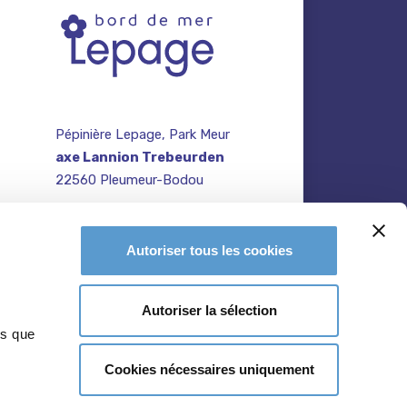
Pépinière Lepage, Park Meur
axe Lannion Trebeurden
22560 Pleumeur-Bodou
contact@pepiniere-
te
bretagne.fr
n
Autoriser tous les cookies
02 96 47 27 64
Autoriser la sélection
ns que
Cookies nécessaires uniquement