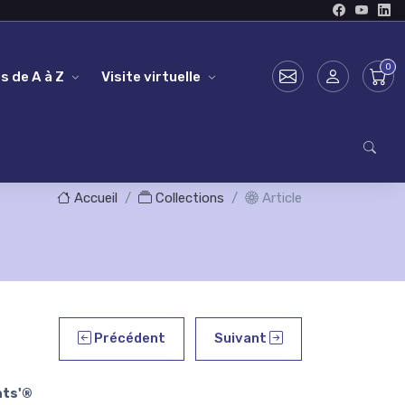
s de A à Z
Visite virtuelle
Accueil
Collections
Article
Précédent
Suivant
hts'®