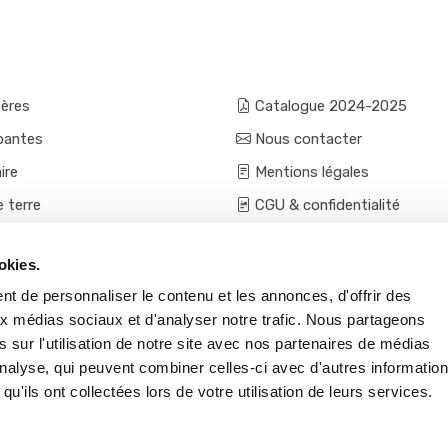
fères
Catalogue 2024-2025
pantes
Nous contacter
ire
Mentions légales
e terre
CGU & confidentialité
mes et aromatiques
Conditions générales de ven
okies.
ces
Conditions VPC - expéditio
t de personnaliser le contenu et les annonces, d'offrir des
s et accessoires
aux médias sociaux et d'analyser notre trafic. Nous partageons
 sur l'utilisation de notre site avec nos partenaires de médias
'analyse, qui peuvent combiner celles-ci avec d'autres informatio
qu'ils ont collectées lors de votre utilisation de leurs services.