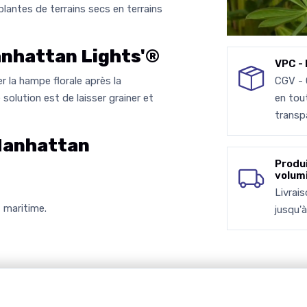
plantes de terrains secs en terrains
nhattan Lights'®
VPC - 
er la hampe florale après la
CGV -
e solution est de laisser grainer et
en tou
transp
Manhattan
Produ
volum
Livrai
 maritime.
jusqu'