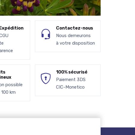
Expédition
Contactez-nous
 CGU
Nous demeurons
te
à votre disposition
arence
its
100% sécurisé
ineux
Paiement 3DS
son possible
CIC-Monetico
à 100 km