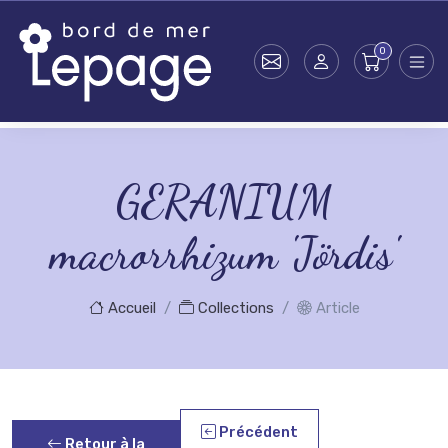
Skip to main content
GERANIUM
macrorrhizum 'Jördis'
Accueil
Collections
Article
Précédent
Retour à la