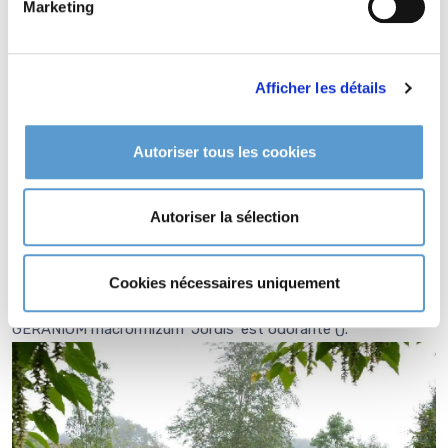
Marketing
Entretien de
GERANIUM
macrorrhizum 'Jördis'
Afficher les détails
Aucun entretien particulier.
Type de sol de
GERANIUM
Autoriser tous les cookies
macrorrhizum 'Jördis'
tout type de sol drainé.
Autoriser la sélection
GERANIUM macrorrhizum 'Jördis' supporte le climat maritime.
GERANIUM macrorrhizum 'Jördis' supporte le vent.
GERANIUM macrorrhizum 'Jördis' est une plante à feuillage
Cookies nécessaires uniquement
persistant.
GERANIUM macrorrhizum 'Jördis' est odorante (
).