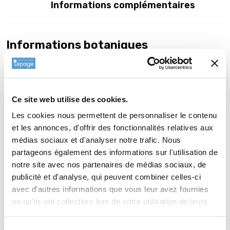
Informations complémentaires
Informations botaniques
Famille : Poaceae
Genre : HAKONECHLOA
Nom vernaculaire : Herbe du Japon
Ce site web utilise des cookies.
Complément : 0
Les cookies nous permettent de personnaliser le contenu
Plantation de
HAKONECHLOA macra
et les annonces, d'offrir des fonctionnalités relatives aux
'Beni-kaze'
médias sociaux et d'analyser notre trafic. Nous
partageons également des informations sur l'utilisation de
La plantation d’une vivace est une opération très simple. Faire
notre site avec nos partenaires de médias sociaux, de
un trou de 2 à 3 fois la taille du pot. Ameublir au fond du trou
publicité et d'analyse, qui peuvent combiner celles-ci
et venir écraser la terre meuble avec la motte de votre
avec d'autres informations que vous leur avez fournies
HAKONECHLOA macra 'Beni-kaze'. Reboucher avec la terre
ou qu'ils ont collectées lors de votre utilisation de leurs
que vous avez sortie auparavant. Paillez avec 2 à 3 cm de
services.
copeau de bois ou de paille (lin ou chanvre) afin de garder
Sélection