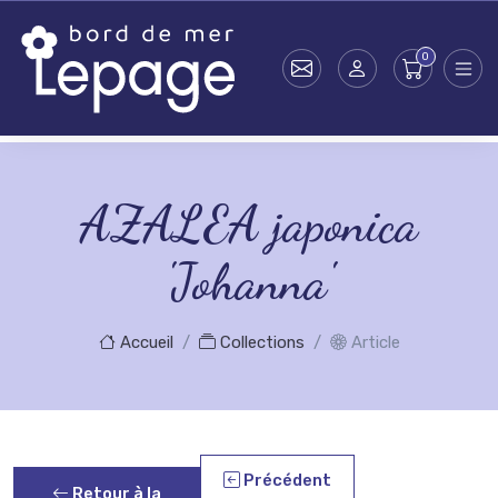
Skip to main content
AZALEA japonica
'Johanna'
Accueil
Collections
Article
Précédent
Retour à la