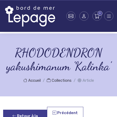
Skip to main content
RHODODENDRON
yakushimanum 'Kalinka'
Accueil
Collections
Article
Précédent
Retour à la