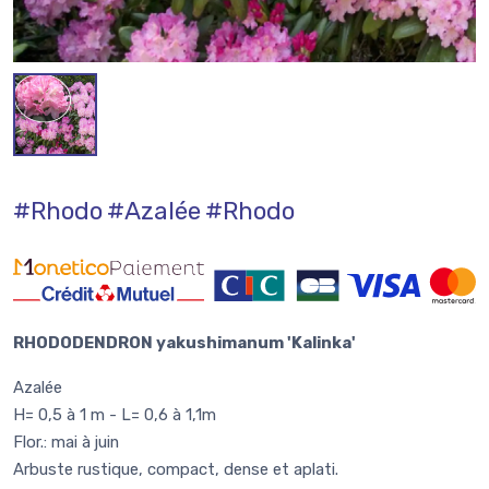
#Rhodo
#Azalée
#Rhodo
RHODODENDRON yakushimanum 'Kalinka'
Azalée
H= 0,5 à 1 m - L= 0,6 à 1,1m
Flor.: mai à juin
Arbuste rustique, compact, dense et aplati.