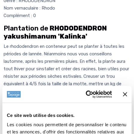
Genre : RHODODENDRON
Nom vernaculaire : Rhodo
Complément : 0
Plantation de
RHODODENDRON
yakushimanum 'Kalinka'
Le rhododendron en conteneur peut se planter à toutes les
périodes de lannée. Néanmoins nous vous conseillons
lautomne, après les premières pluies. En effet, la plante aura
tout lhiver pour sinstaller et créer des racines, bien utiles pour
résister aux périodes sèches estivales. Creuser un trou
équivalent à 4/5 fois la taille de la motte, mettre un kg de
corne broyée (de la nourriture pour 3ans !) ou à défaut,
léquivalent en BOCHEVO. Rajouter 3/5 cm de terre et venir
écraser cette terre ameublie avec la plante, de telle manière à
ce quil reste le moins dair possible. Reboucher et arroser si
Ce site web utilise des cookies.
vous plantez en période sèche, puis pailler le sol. Le
Les cookies nous permettent de personnaliser le contenu
rhododendron est une plante de terre acide. En terrain
et les annonces, d'offrir des fonctionnalités relatives aux