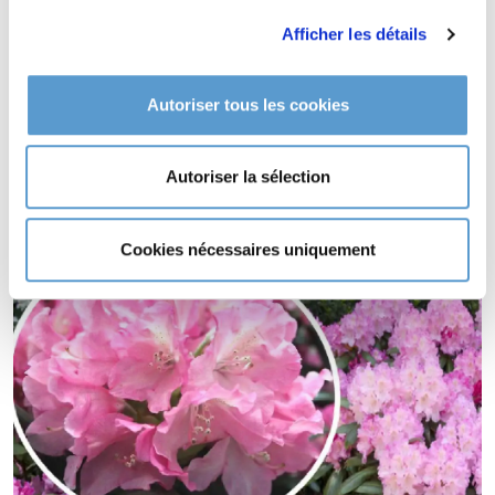
yakushimanum 'Kalinka'
Afficher les détails
sol acide et drainé..
RHODODENDRON yakushimanum 'Kalinka' supporte le climat
maritime.
Autoriser tous les cookies
RHODODENDRON yakushimanum 'Kalinka' supporte le vent.
RHODODENDRON yakushimanum 'Kalinka' est une plante à
Autoriser la sélection
feuillage persistant.
RHODODENDRON yakushimanum 'Kalinka' s'utilise en couvre-
sol.
Cookies nécessaires uniquement