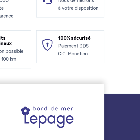
 CGU
Nous demeurons
te
à votre disposition
arence
its
100% sécurisé
ineux
Paiement 3DS
son possible
CIC-Monetico
à 100 km