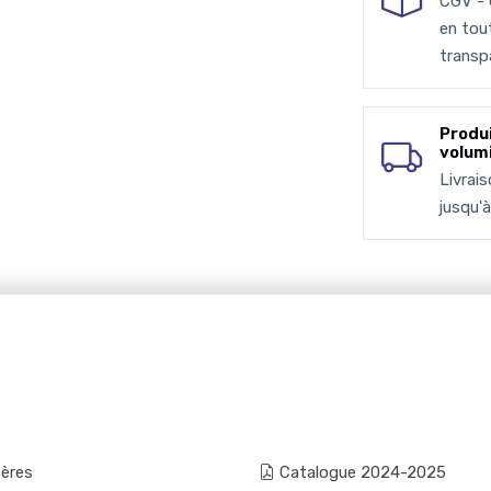
CGV -
en tou
transp
Produ
volum
Livrai
jusqu'
fères
Catalogue 2024-2025