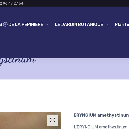
2 96 47 27 64
ES
DE LA PEPINIERE
LE JARDIN BOTANIQUE
Plante
stinum
ERYNGIUM amethystinu
L'ERYNGIUM amethystinum es