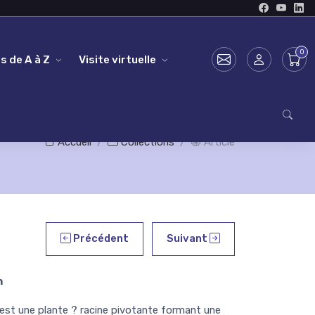
s de A à Z
Visite virtuelle
Accueil
Collections
Article
Précédent
Suivant
m
t une plante ? racine pivotante formant une