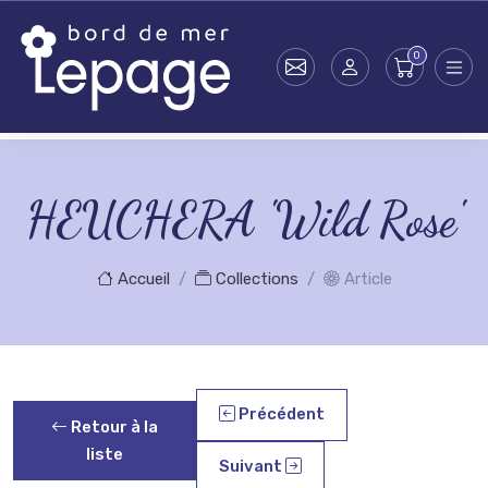
Skip to main content
HEUCHERA 'Wild Rose'
Accueil
Collections
Article
Précédent
Retour à la
liste
Suivant