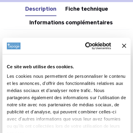
Description
Fiche technique
Informations complémentaires
Informations botaniques
Famille : Saxifragaceae
Genre : HEUCHERA
Ce site web utilise des cookies.
Nom vernaculaire :
Les cookies nous permettent de personnaliser le contenu
Complément : 0
et les annonces, d'offrir des fonctionnalités relatives aux
Plantation de
HEUCHERA 'Wild Rose'
médias sociaux et d'analyser notre trafic. Nous
partageons également des informations sur l'utilisation de
La plantation dune vivace est une opération très simple. Faire
notre site avec nos partenaires de médias sociaux, de
un trou de 2 à 3 fois la taille du pot. Ameublir au fond du trou
publicité et d'analyse, qui peuvent combiner celles-ci
et venir écraser la terre meuble avec la motte de votre
avec d'autres informations que vous leur avez fournies
HEUCHERA 'Wild Rose' . Reboucher avec la terre que vous
ou qu'ils ont collectées lors de votre utilisation de leurs
avez sortie auparavant. Paillez avec 2 à 3 cm de copeau de