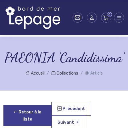
Skip to main content
PAEONIA 'Candidissima'
Accueil
Collections
Article
Précédent
Retour à la
liste
Suivant