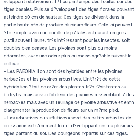
veloppant relativement t?t au printemps des feuilles sur des
tiges basales. Puis se d?veloppent des tiges florales pouvant
atteindre 60 cm de hauteur. Ces tiges se divisent dans la
partie haute afin de produire plusieurs fleurs. Celle-ci peuvent
?tre simple avec une corolle de p?tales entourant un gros
pistil souvent jaune, tr?s int?ressant pour les insectes, soit
doubles bien denses. Les pivoines sont plus ou moins
odorantes, avec une odeur plus ou moins agr?able suivant le
cultivar.
- Les PAEONIA itoh sont des hybrides entre les pivoines
herbac?es et les pivoines arbustives. L'int?r?t de cette
hybridation ?tait de cr?er des plantes tr?s r?sistantes au
botrytis, mais aussi d'obtenir des pivoines ressemblant ? des
herbac?es mais avec un feuillage de pivoine arbustive et enfin
d'augmenter la production de fleurs sur un m?me pied.
- Les arbustives ou suffuticosa sont des petits arbustes de
croissance extr?mement lente, d?veloppant une ou plusieurs
tiges partant du sol. Des bourgeons r?partis sur ces tiges,