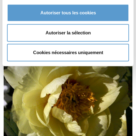
fin d'hiver.
Autoriser tous les cookies
Type de sol de
PAEONIA 'High Noon'
tout type de sol.
Autoriser la sélection
PAEONIA 'High Noon' est odorante (
).
Cookies nécessaires uniquement