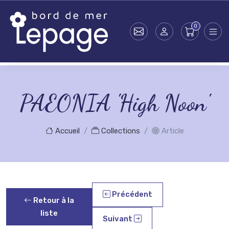
Skip to main content
PAEONIA 'High Noon'
Accueil
Collections
Article
Précédent
Retour à la
liste
Suivant