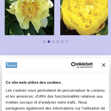
Description
Fiche technique
Informations complémentaires
Ce site web utilise des cookies.
Les cookies nous permettent de personnaliser le contenu
Informations botaniques
et les annonces, d'offrir des fonctionnalités relatives aux
Nom(s) vernaculaire(s) : Hêtre pleureur
médias sociaux et d'analyser notre trafic. Nous
Famille : Paeoniaceae
partageons également des informations sur l'utilisation de