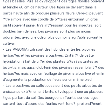
tiges basales. Puis se d?veloppent des tiges florales pouvant
atteindre 60 cm de hauteur. Ces tiges se divisent dans la
partie haute afin de produire plusieurs fleurs. Celle-ci peuvent
?tre simple avec une corolle de p?tales entourant un gros
pistil souvent jaune, tr?s int?ressant pour les insectes, soit
doubles bien denses. Les pivoines sont plus ou moins
odorantes, avec une odeur plus ou moins agr?able suivant le
cultivar.
- Les PAEONIA itoh sont des hybrides entre les pivoines
herbac?es et les pivoines arbustives. L'int?r?t de cette
hybridation ?tait de cr?er des plantes tr?s r?sistantes au
botrytis, mais aussi d'obtenir des pivoines ressemblant ? des
herbac?es mais avec un feuillage de pivoine arbustive et enfin
d'augmenter la production de fleurs sur un m?me pied.
- Les arbustives ou suffuticosa sont des petits arbustes de
croissance extr?mement lente, d?veloppant une ou plusieurs
tiges partant du sol. Des bourgeons r?partis sur ces tiges,
sortent tout d'abord des feuilles vert fonc?, profond?ment