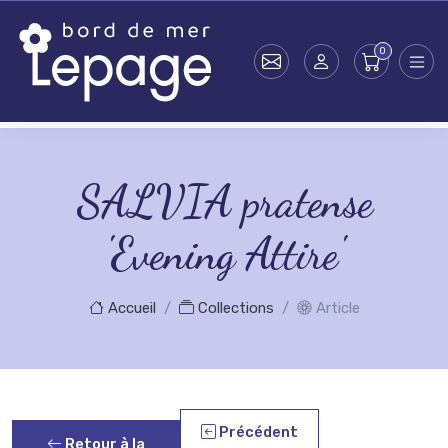
Skip to main content
SALVIA pratense
'Evening Attire'
Accueil
Collections
Article
Précédent
Retour à la