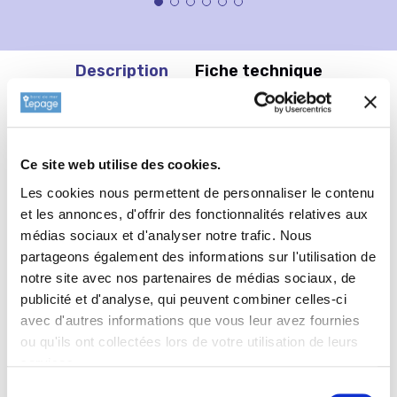
Description
Fiche technique
Informations complémentaires
Ce site web utilise des cookies.
Type de sol de
SALVIA pratense
Les cookies nous permettent de personnaliser le contenu
'Evening Attire'
et les annonces, d'offrir des fonctionnalités relatives aux
tout type de sol.
médias sociaux et d'analyser notre trafic. Nous
partageons également des informations sur l'utilisation de
notre site avec nos partenaires de médias sociaux, de
publicité et d'analyse, qui peuvent combiner celles-ci
avec d'autres informations que vous leur avez fournies
ou qu'ils ont collectées lors de votre utilisation de leurs
services.
Sélection