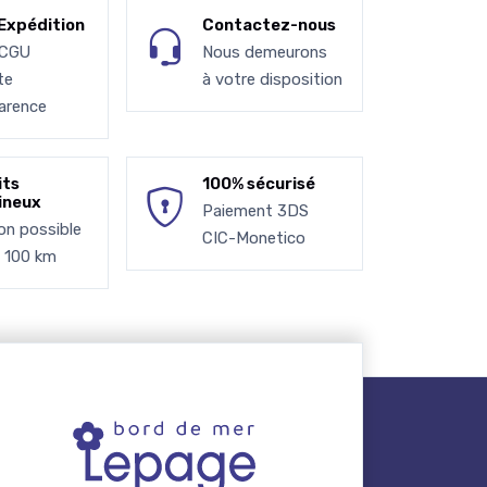
Expédition
Contactez-nous
 CGU
Nous demeurons
te
à votre disposition
arence
its
100% sécurisé
ineux
Paiement 3DS
son possible
CIC-Monetico
à 100 km