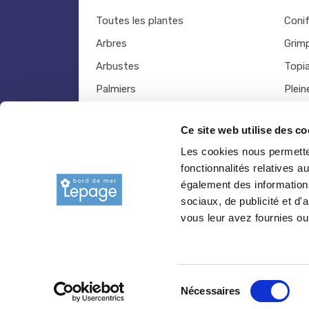
Toutes les plantes
Coni
Arbres
Grim
Arbustes
Topia
Palmiers
Plein
Bambous
Légu
Ce site web utilise des co
Fruitiers
Viva
Les cookies nous permetten
Hortensias
Outil
fonctionnalités relatives 
Rosiers
également des informations
sociaux, de publicité et d
vous leur avez fournies ou 
© 2026 copyright Pepiniere-bretagne.fr
Sélection
Nécessaires
du