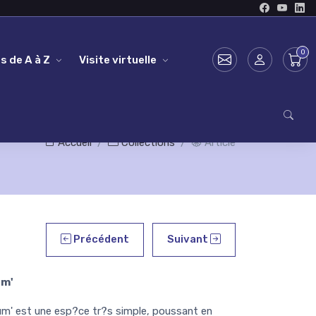
s de A à Z
Visite virtuelle
Accueil
Collections
Article
Précédent
Suivant
um'
m' est une esp?ce tr?s simple, poussant en