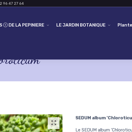
2 96 47 27 64
ES
DE LA PEPINIERE
LE JARDIN BOTANIQUE
Plante
roticum'
SEDUM album 'Chlorotic
Le SEDUM album 'Chloroticu