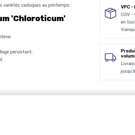
es variétés caduques au printemps.
VPC - 
CGV -
m 'Chloroticum'
en tou
transp
itime.
Produ
lage persistant.
volum
l.
Livrai
jusqu'