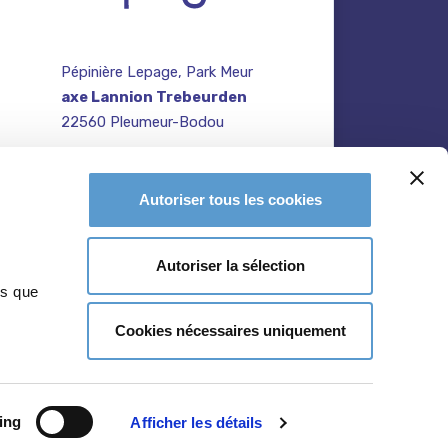
Pépinière Lepage, Park Meur
axe Lannion Trebeurden
22560 Pleumeur-Bodou
contact@pepiniere-
te
bretagne.fr
n
Autoriser tous les cookies
02 96 47 27 64
Autoriser la sélection
ns que
Cookies nécessaires uniquement
ing
Afficher les détails