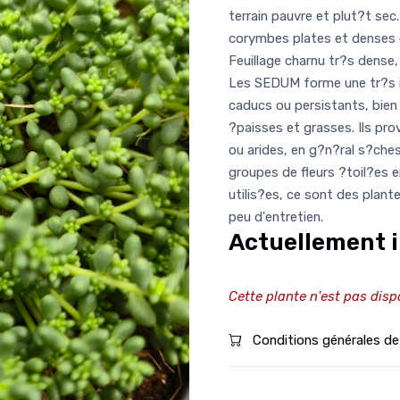
terrain pauvre et plut?t sec
corymbes plates et denses d
Feuillage charnu tr?s dense, v
Les SEDUM forme une tr?s im
caducs ou persistants, bien
?paisses et grasses. Ils p
ou arides, en g?n?ral s?ches
groupes de fleurs ?toil?es 
utilis?es, ce sont des plant
peu d'entretien.
Actuellement i
Cette plante n'est pas disp
Conditions générales de