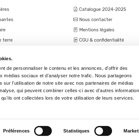
fères
Catalogue 2024-2025
pantes
Nous contacter
ire
Mentions légales
e terre
CGU & confidentialité
mes et aromatiques
Conditions générales de ven
okies.
ces
Conditions VPC - expéditio
t de personnaliser le contenu et les annonces, d'offrir des
s et accessoires
aux médias sociaux et d'analyser notre trafic. Nous partageons
 sur l'utilisation de notre site avec nos partenaires de médias
'analyse, qui peuvent combiner celles-ci avec d'autres informatio
qu'ils ont collectées lors de votre utilisation de leurs services.
Préférences
Statistiques
Market