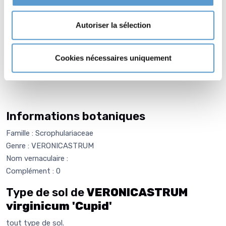
comparables. Le
VERONICASTRUM virginicum 'Roseum'
,
aux hampes roses vigoureuses, apporte une note chaude
Autoriser la sélection
complémentaire. Enfin, le
VERONICASTRUM virginicum
'Pink Glow'
, aux longs épis roses pouvant atteindre 2 m,
assure un fond de composition généreux et coloré derrière le
Cookies nécessaires uniquement
compact 'Cupid'.
Informations botaniques
Famille : Scrophulariaceae
Genre : VERONICASTRUM
Nom vernaculaire :
Complément : 0
Type de sol de
VERONICASTRUM
virginicum 'Cupid'
tout type de sol.