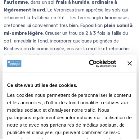
l'automne
, dans un sol
frais à humide, ordinaire à
légèrement lourd
. Le Veronicastrum apprécie les sols qui
retiennent la fraîcheur en été — les terres argilo-limoneuses
bretonnes lui conviennent très bien. Exposition
plein soleil à
mi-ombre légère
. Creuser un trou de 2 à 3 fois la taille du
pot, ameublir le fond, incorporer quelques poignées de
Bochevo ou de corne broyée, écraser la motte et reboucher.
Pailler avec 2 à 3 cm de copeaux de bois. En massif, compter
3 à 5 plants au m²
pour un effet groupé structurant. Son
port compact (1 m) permet de le placer en milieu de massif là
où l'espèce type (2 m) serait trop imposante.
Ce site web utilise des cookies.
Les cookies nous permettent de personnaliser le contenu
Entretien
et les annonces, d'offrir des fonctionnalités relatives aux
médias sociaux et d'analyser notre trafic. Nous
partageons également des informations sur l'utilisation de
Le
Veronicastrum 'Cupid' ne demande aucun entretien
notre site avec nos partenaires de médias sociaux, de
particulier
— c'est l'une des vivaces les plus fiables du
publicité et d'analyse, qui peuvent combiner celles-ci
catalogue. Supprimer les épis fanés pour prolonger la floraison