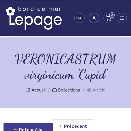
Skip to main content
VERONICASTRUM
virginicum 'Cupid'
Accueil
Collections
Article
Précédent
Retour à la