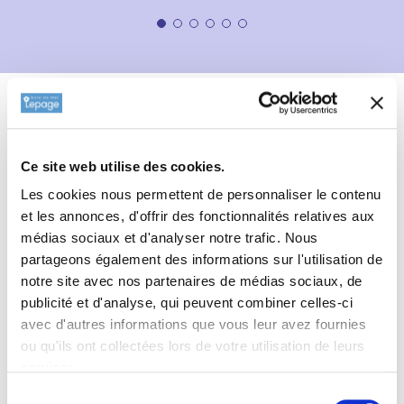
Description
Fiche technique
Informations complémentaires
Ce site web utilise des cookies.
Les cookies nous permettent de personnaliser le contenu
Type de sol de
DAHLIA 'Atalante'
et les annonces, d'offrir des fonctionnalités relatives aux
tout type de sol.
médias sociaux et d'analyser notre trafic. Nous
partageons également des informations sur l'utilisation de
notre site avec nos partenaires de médias sociaux, de
publicité et d'analyse, qui peuvent combiner celles-ci
avec d'autres informations que vous leur avez fournies
ou qu'ils ont collectées lors de votre utilisation de leurs
services.
Sélection