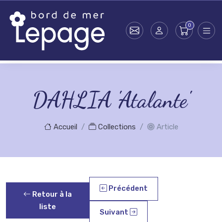
Skip to main content
DAHLIA 'Atalante'
Accueil
Collections
Article
Précédent
Retour à la
liste
Suivant