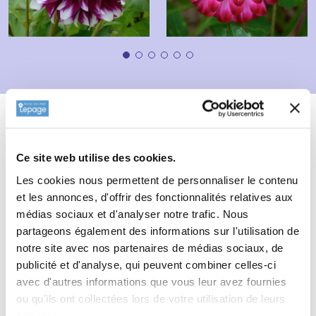
Description
Fiche technique
Informations complémentaires
Ce site web utilise des cookies.
Les cookies nous permettent de personnaliser le contenu
Type de sol de
DAHLIA 'Marathon
et les annonces, d'offrir des fonctionnalités relatives aux
Man'
médias sociaux et d'analyser notre trafic. Nous
partageons également des informations sur l'utilisation de
tout type de sol.
notre site avec nos partenaires de médias sociaux, de
publicité et d'analyse, qui peuvent combiner celles-ci
avec d'autres informations que vous leur avez fournies
ou qu'ils ont collectées lors de votre utilisation de leurs
services.