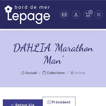
Skip to main content
DAHLIA 'Marathon
Man'
Accueil
Collections
Article
Précédent
Retour à la