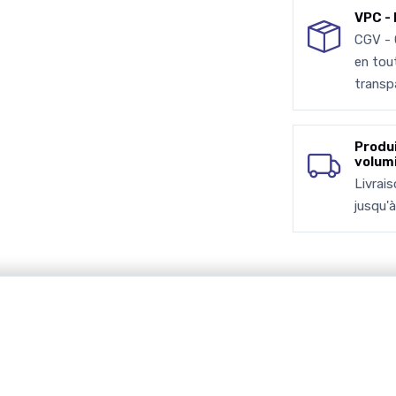
VPC - 
CGV -
en tou
transp
Produ
volum
Livrai
jusqu'