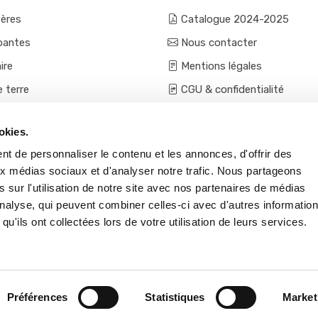
fères
Catalogue 2024-2025
pantes
Nous contacter
ire
Mentions légales
e terre
CGU & confidentialité
mes et aromatiques
Conditions générales de ven
okies.
ces
Conditions VPC - expéditio
t de personnaliser le contenu et les annonces, d'offrir des
s et accessoires
aux médias sociaux et d'analyser notre trafic. Nous partageons
 sur l'utilisation de notre site avec nos partenaires de médias
'analyse, qui peuvent combiner celles-ci avec d'autres informatio
qu'ils ont collectées lors de votre utilisation de leurs services.
Préférences
Statistiques
Market