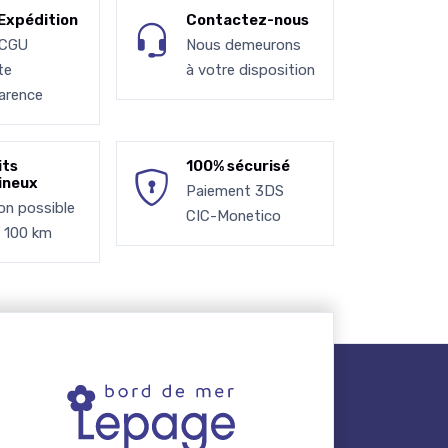
Expédition
Contactez-nous
 CGU
Nous demeurons
te
à votre disposition
arence
its
100% sécurisé
ineux
Paiement 3DS
son possible
CIC-Monetico
à 100 km