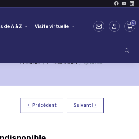
s de A à Z
Visite virtuelle
Accueil
Collections
Article
Précédent
Suivant
ndisponible