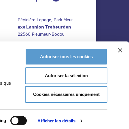
Pépinière Lepage, Park Meur
axe Lannion Trebeurden
22560 Pleumeur-Bodou
contact@pepiniere-
te
bretagne.fr
n
Autoriser tous les cookies
02 96 47 27 64
Autoriser la sélection
ns que
Cookies nécessaires uniquement
ing
Afficher les détails