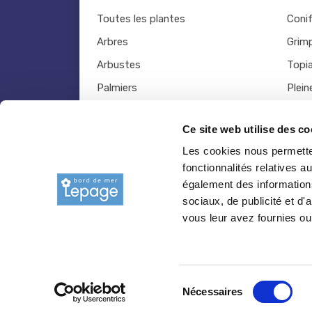
Toutes les plantes
Coni
Arbres
Grim
Arbustes
Topia
Palmiers
Plein
Bambous
Légu
Ce site web utilise des co
Fruitiers
Viva
Les cookies nous permetten
Hortensias
Outil
fonctionnalités relatives 
Rosiers
également des informations
sociaux, de publicité et d
vous leur avez fournies ou 
© 2026 copyright Pepiniere-bretagne.fr
Sélection
Nécessaires
du