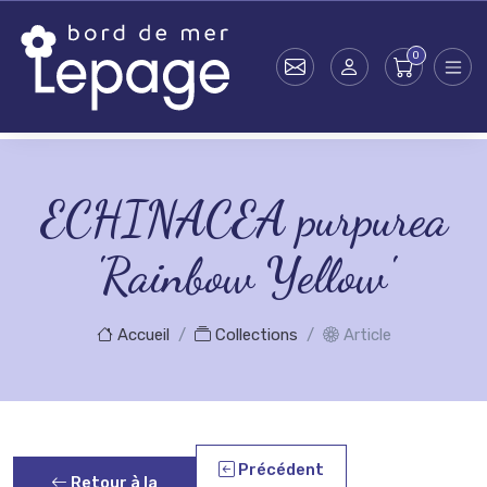
Skip to main content
ECHINACEA purpurea
'Rainbow Yellow'
Accueil
Collections
Article
Précédent
Retour à la