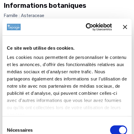
Informations botaniques
Famille : Asteraceae
Genre : ECHINACEA
Nom vernaculaire : Rudbeckia poupre
Complément : 0
Ce site web utilise des cookies.
Plantation de
ECHINACEA purpurea
Les cookies nous permettent de personnaliser le contenu
'Rainbow Yellow'
et les annonces, d'offrir des fonctionnalités relatives aux
La plantation dune vivace est une opération très simple. Faire
médias sociaux et d'analyser notre trafic. Nous
un trou de 2 à 3 fois la taille du pot. Ameublir au fond du trou
partageons également des informations sur l'utilisation de
et venir écraser la terre meuble avec la motte de votre plante
notre site avec nos partenaires de médias sociaux, de
. Reboucher avec la terre que vous avez sortie auparavant.
publicité et d'analyse, qui peuvent combiner celles-ci
Paillez avec 2 à 3 cm de copeau de bois ou de paille (lin ou
avec d'autres informations que vous leur avez fournies
chanvre) afin de garder l'humidité, enrichir et équilibrer votre
ou qu'ils ont collectées lors de votre utilisation de leurs
sol. Lélément le plus important est dadapter le choix de la
services.
plante aux conditions dexposition et de nature de sol. Les
Sélection
plantes dombre à lombre, les plantes de terrains secs en
Nécessaires
du