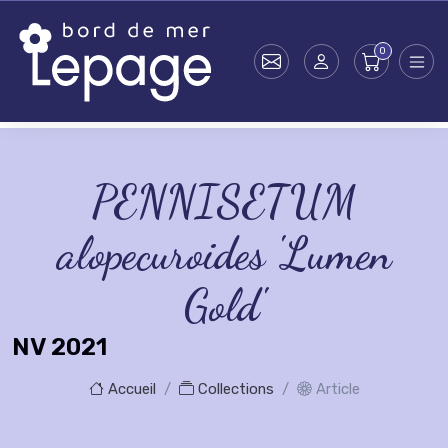
Skip to main content
PENNISETUM
alopecuroides 'Lumen
Gold'
NV 2021
Accueil
Collections
Article