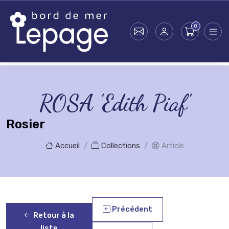
Skip to main content
ROSA 'Edith Piaf'
Rosier
Accueil
Collections
Article
Précédent
Retour à la
liste