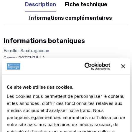
Description
Fiche technique
Informations complémentaires
Informations botaniques
Famille : Saxifragaceae
Genre : POTENTILLA
Nom vernaculaire : Potentille - Comarum
Complément : 0
Plantation de
POTENTILLA fruticosa
Ce site web utilise des cookies.
RED'ISSIMA®
Les cookies nous permettent de personnaliser le contenu
La plantation dune vivace est une opération très simple. Faire
et les annonces, d'offrir des fonctionnalités relatives aux
un trou de 2 à 3 fois la taille du pot. Ameublir au fond du trou
médias sociaux et d'analyser notre trafic. Nous
partageons également des informations sur l'utilisation de
et venir écraser la terre meuble avec la motte de votre
notre site avec nos partenaires de médias sociaux, de
SAXIFRAGA umbrosa 'Variegata'. Reboucher avec la terre que
publicité et d'analyse, qui peuvent combiner celles-ci