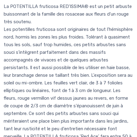
La POTENTILLA fruticosa RED'ISSIMA® est un petit arbuste
buissonnant de la famille des rosaceae aux fleurs d'un rouge
très soutenu.
Les potentilles fruticosa sont originaires de tout l'hémisphère
nord, hormis les zones les plus froides. Tolérant à quasiment
tous les sols, sauf trop humides, ces petits arbustes sans
souci s'intègrent parfaitement dans des massifs
accompagnés de vivaces et de quelques arbustes
persistants. Il est aussi possible de les utiliser en haie basse,
leur branchage dense se taillant très bien. L'exposition sera au
soleil ou mi-ombre. Les feuilles vert clair, de 3 à 7 folioles
elliptiques ou linéaires, font de 1 à 3 cm de longueur. Les
fleurs, rouge vermillon vif dessus jaunes au revers, en forme
de coupe de 2/3 cm de diamètre s'épanouissent de juin à
septembre. Ce sont des petits arbustes sans souci qui
mériteraient une place bien plus importante dans les jardins,
tant leur rusticité et le peu d'entretien nécessaire font
merveille. La POTENTILLA fruticosa 'Red Ace' fera entre 50 à