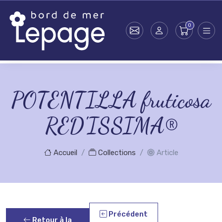
Skip to main content
POTENTILLA fruticosa
RED'ISSIMA®
Accueil
Collections
Article
Précédent
Retour à la