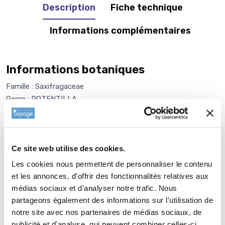
Description
Fiche technique
Informations complémentaires
Informations botaniques
Famille : Saxifragaceae
Genre : POTENTILLA
Nom vernaculaire : Potentille - Comarum
Complément : 0
Plantation de
POTENTILLA fruticosa
Ce site web utilise des cookies.
RED'ISSIMA®
Les cookies nous permettent de personnaliser le contenu
La plantation dune vivace est une opération très simple. Faire
et les annonces, d'offrir des fonctionnalités relatives aux
un trou de 2 à 3 fois la taille du pot. Ameublir au fond du trou
médias sociaux et d'analyser notre trafic. Nous
partageons également des informations sur l'utilisation de
et venir écraser la terre meuble avec la motte de votre
notre site avec nos partenaires de médias sociaux, de
SAXIFRAGA umbrosa 'Variegata'. Reboucher avec la terre que
publicité et d'analyse, qui peuvent combiner celles-ci