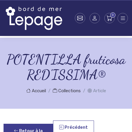
Skip to main content
POTENTILLA fruticosa
RED'ISSIMA®
Accueil
Collections
Article
Précédent
Retour à la