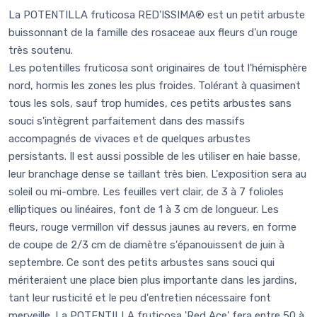
La POTENTILLA fruticosa RED'ISSIMA® est un petit arbuste
buissonnant de la famille des rosaceae aux fleurs d'un rouge
très soutenu.
Les potentilles fruticosa sont originaires de tout l'hémisphère
nord, hormis les zones les plus froides. Tolérant à quasiment
tous les sols, sauf trop humides, ces petits arbustes sans
souci s'intègrent parfaitement dans des massifs
accompagnés de vivaces et de quelques arbustes
persistants. Il est aussi possible de les utiliser en haie basse,
leur branchage dense se taillant très bien. L'exposition sera au
soleil ou mi-ombre. Les feuilles vert clair, de 3 à 7 folioles
elliptiques ou linéaires, font de 1 à 3 cm de longueur. Les
fleurs, rouge vermillon vif dessus jaunes au revers, en forme
de coupe de 2/3 cm de diamètre s'épanouissent de juin à
septembre. Ce sont des petits arbustes sans souci qui
mériteraient une place bien plus importante dans les jardins,
tant leur rusticité et le peu d'entretien nécessaire font
merveille. La POTENTILLA fruticosa 'Red Ace' fera entre 50 à