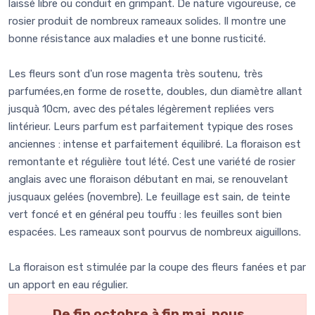
laissé libre ou conduit en grimpant. De nature vigoureuse, ce
rosier produit de nombreux rameaux solides. Il montre une
bonne résistance aux maladies et une bonne rusticité.
Les fleurs sont d'un rose magenta très soutenu, très
parfumées,en forme de rosette, doubles, dun diamètre allant
jusquà 10cm, avec des pétales légèrement repliées vers
lintérieur. Leurs parfum est parfaitement typique des roses
anciennes : intense et parfaitement équilibré. La floraison est
remontante et régulière tout lété. Cest une variété de rosier
anglais avec une floraison débutant en mai, se renouvelant
jusquaux gelées (novembre). Le feuillage est sain, de teinte
vert foncé et en général peu touffu : les feuilles sont bien
espacées. Les rameaux sont pourvus de nombreux aiguillons.
La floraison est stimulée par la coupe des fleurs fanées et par
un apport en eau régulier.
De fin octobre à fin mai, nous