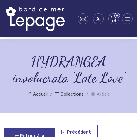
Skip to main content
HYDRANGEA
involucrata 'Late Love'
Accueil
Collections
Article
Précédent
Retour à la