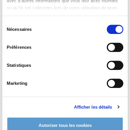
avec d'autres informations que vous leur avez fournies
ou qu'ils ont collectées lors de votre utilisation de leurs
VPC - Expédition
services.
CGV - CGU
Sélection
en toute transparence
Nécessaires
du
consentement
Préférences
Contactez-nous
Nous demeurons
à votre disposition
Statistiques
Marketing
Produits volumineux
Livraison possible jusqu'à 100 km
Afficher les détails
100% sécurisé
Paiement 3DS
Autoriser tous les cookies
CIC-Monetico