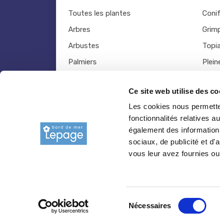
Toutes les plantes
Coni
Arbres
Grim
Arbustes
Topia
Palmiers
Plein
Bambous
Légu
Ce site web utilise des co
Fruitiers
Viva
Les cookies nous permetten
Hortensias
Outil
fonctionnalités relatives 
Rosiers
également des informations
sociaux, de publicité et d
vous leur avez fournies ou 
© 2026 copyright Pepiniere-bretagne.fr
Sélection
Nécessaires
du