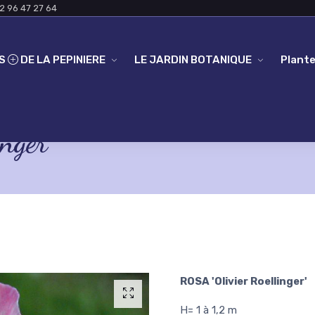
2 96 47 27 64
ES
DE LA PEPINIERE
LE JARDIN BOTANIQUE
Plante
nger'
ROSA 'Olivier Roellinger'
H= 1 à 1,2 m