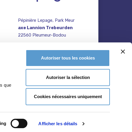
Pépinière Lepage, Park Meur
axe Lannion Trebeurden
22560 Pleumeur-Bodou
contact@pepiniere-
te
bretagne.fr
n
Autoriser tous les cookies
02 96 47 27 64
Autoriser la sélection
ns que
Cookies nécessaires uniquement
ing
Afficher les détails