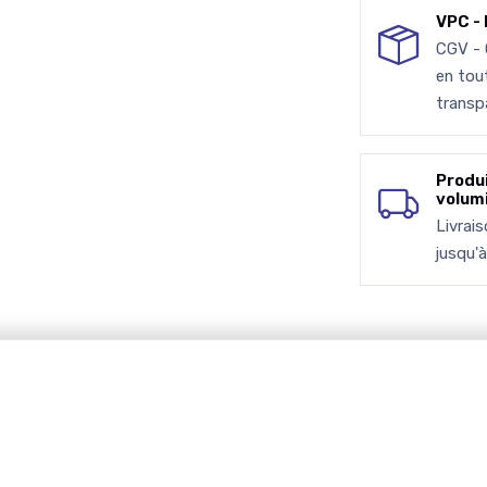
VPC - 
CGV -
en tou
transp
Produ
volum
Livrai
jusqu'