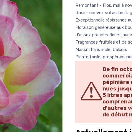
Remontant - Flor.: mai à n
Rosier couvre-sol au feuillage
Exceptionnelle résistance a
Floraison généreuse aux bou
d'assez grandes fleurs jaune
Fragrances fruitées et de s
Massif, haie, isolé, balcon.
Plante facile, prospèrant pa
De fin oct
commercial
pépinière 
nues jusqu
5 litres a
comprenant
d'autres v
de début 