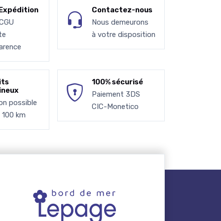
Expédition
Contactez-nous
 CGU
Nous demeurons
te
à votre disposition
arence
its
100% sécurisé
ineux
Paiement 3DS
son possible
CIC-Monetico
à 100 km