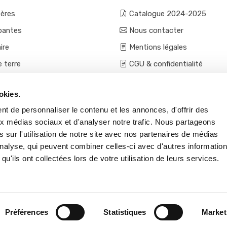
fères
Catalogue 2024-2025
pantes
Nous contacter
ire
Mentions légales
e terre
CGU & confidentialité
mes et aromatiques
Conditions générales de ven
okies.
ces
Conditions VPC - expéditio
t de personnaliser le contenu et les annonces, d'offrir des
s et accessoires
aux médias sociaux et d'analyser notre trafic. Nous partageons
 sur l'utilisation de notre site avec nos partenaires de médias
'analyse, qui peuvent combiner celles-ci avec d'autres informatio
qu'ils ont collectées lors de votre utilisation de leurs services.
Préférences
Statistiques
Market